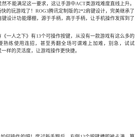
显然不能满足这一要求，这让手游中ACT类游戏难度直线上升。
快的玩游戏了！ROG3腾讯定制版的2*2肩键设计，完美继承了
使肩键设计功能爆棚，源于手柄，高于手柄，让手机操作发挥到了
《一人之下》有13个可操作按键，从没有一款游戏有这么多的
要熟练使用连招，甚至秀翻全场可谓难上加难，别急，试试
键鼠一样的灵活度，让游戏操作更快捷。
是如何操作的吧！度过新手期后，右侧12个按键槽即被占满，算