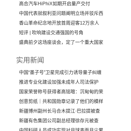
高合汽车HiPhiX如期开启量产交付
中国代表就叙利亚问题阐明立场并驳斥西
方国家指责
香山革命纪念地开放首周迎客12万余人
将开启网上预约
短评 | 吹响建设交通强国的号角
盛典前夕这场座谈会，定了一个重大国家
战略
实用新闻
中国“墨子号”卫星完成引力诱导量子纠缠
退相干理论检
推进专业化建设加强未成年人司法保护
国家荣誉称号获得者高铭暄：沉甸甸的荣
誉对法学界是个
创意剪纸｜共和国勋章记录了他们的模样
新疆博州副州长马合木提江·巴拉提被查
新疆有色集团公司副总经理徐存元被查
中国科研人员成功实现对月球表面月尘累